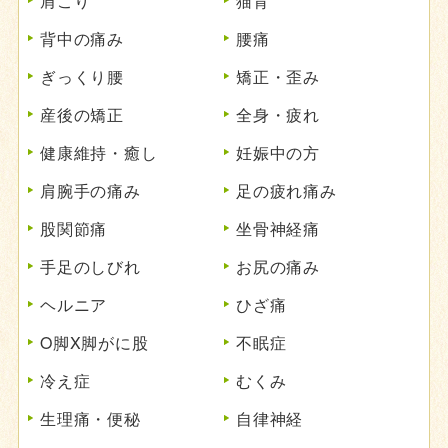
肩こり
猫背
背中の痛み
腰痛
ぎっくり腰
矯正・歪み
産後の矯正
全身・疲れ
健康維持・癒し
妊娠中の方
肩腕手の痛み
足の疲れ痛み
股関節痛
坐骨神経痛
手足のしびれ
お尻の痛み
ヘルニア
ひざ痛
O脚X脚がに股
不眠症
冷え症
むくみ
生理痛・便秘
自律神経