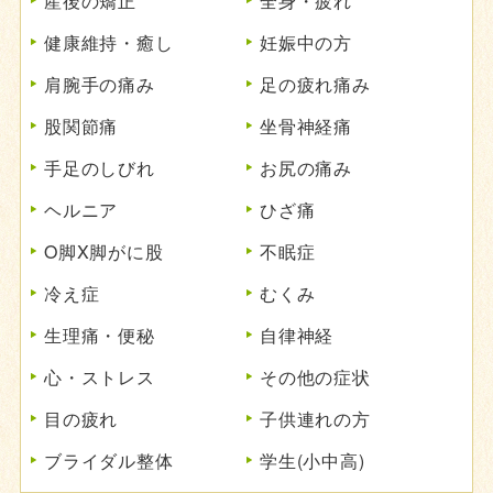
産後の矯正
全身・疲れ
健康維持・癒し
妊娠中の方
肩腕手の痛み
足の疲れ痛み
股関節痛
坐骨神経痛
手足のしびれ
お尻の痛み
ヘルニア
ひざ痛
O脚X脚がに股
不眠症
冷え症
むくみ
生理痛・便秘
自律神経
心・ストレス
その他の症状
目の疲れ
子供連れの方
ブライダル整体
学生(小中高)