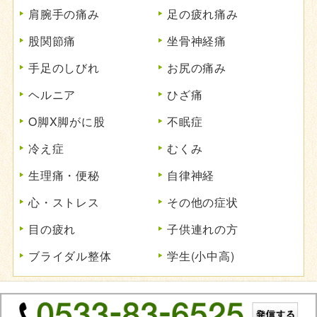
肩腕手の痛み
足の疲れ痛み
股関節痛
坐骨神経痛
手足のしびれ
お尻の痛み
ヘルニア
ひざ痛
O脚X脚がに股
不眠症
冷え症
むくみ
生理痛・便秘
自律神経
心・ストレス
その他の症状
目の疲れ
子供連れの方
ブライダル整体
学生(小中高)