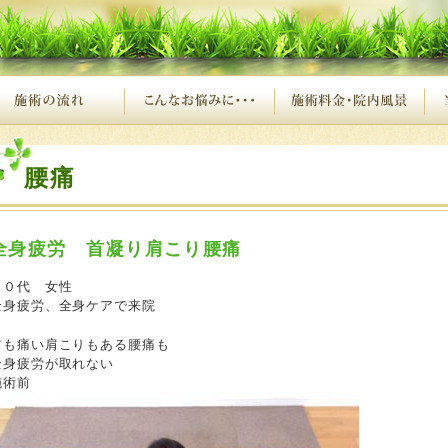
腰痛
全身疲労 首凝り肩こり腰痛
５０代 女性
全身疲労、全身ケアで来院
首も痛い肩こりもある腰痛も
全身疲労が取れない
施術前