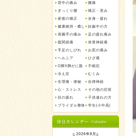
背中の痛み
腰痛
ぎっくり腰
矯正・歪み
産後の矯正
全身・疲れ
健康維持・癒し
妊娠中の方
肩腕手の痛み
足の疲れ痛み
股関節痛
坐骨神経痛
手足のしびれ
お尻の痛み
ヘルニア
ひざ痛
O脚X脚がに股
不眠症
冷え症
むくみ
生理痛・便秘
自律神経
心・ストレス
その他の症状
目の疲れ
子供連れの方
ブライダル整体
学生(小中高)
«
2026年8月
»