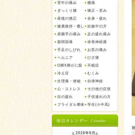
背中の痛み
腰痛
ぎっくり腰
矯正・歪み
産後の矯正
全身・疲れ
健康維持・癒し
妊娠中の方
肩腕手の痛み
足の疲れ痛み
股関節痛
坐骨神経痛
手足のしびれ
お尻の痛み
ヘルニア
ひざ痛
O脚X脚がに股
不眠症
冷え症
むくみ
生理痛・便秘
自律神経
心・ストレス
その他の症状
目の疲れ
子供連れの方
ブライダル整体
学生(小中高)
«
2026年8月
»