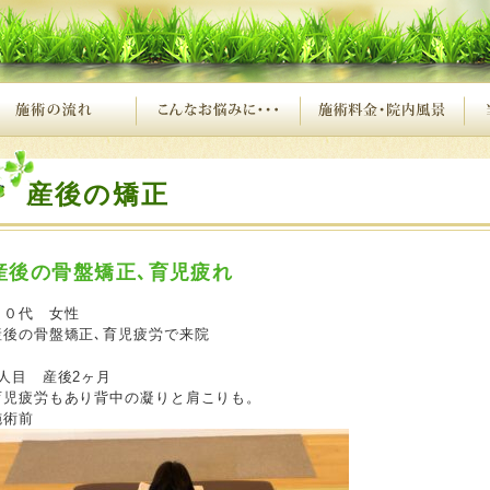
産後の矯正
産後の骨盤矯正､育児疲れ
２０代 女性
産後の骨盤矯正､育児疲労で来院
1人目 産後2ヶ月
育児疲労もあり背中の凝りと肩こりも。
施術前