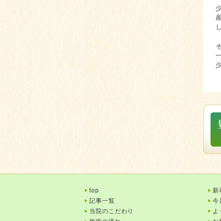
top
新
記事一覧
今
当院のこだわり
よ