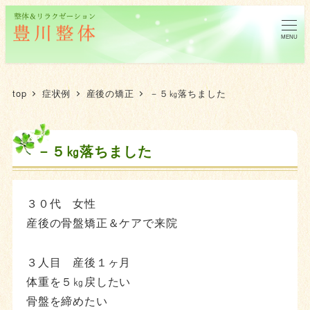
MENU
top
症状例
産後の矯正
－５㎏落ちました
－５㎏落ちました
３０代 女性
産後の骨盤矯正＆ケアで来院
３人目 産後１ヶ月
体重を５㎏戻したい
骨盤を締めたい