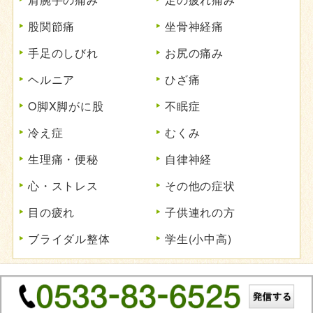
股関節痛
坐骨神経痛
手足のしびれ
お尻の痛み
ヘルニア
ひざ痛
O脚X脚がに股
不眠症
冷え症
むくみ
生理痛・便秘
自律神経
心・ストレス
その他の症状
目の疲れ
子供連れの方
ブライダル整体
学生(小中高)
Copyright © 2022 豊川整体 All Rights Reserved.