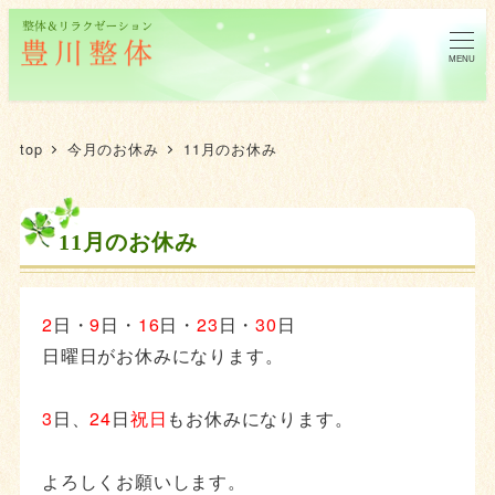
MENU
top
今月のお休み
11月のお休み
11月のお休み
2
日・
9
日・
16
日・
23
日・
30
日
日曜日がお休みになります。
3
日、
24
日
祝日
もお休みになります。
よろしくお願いします。