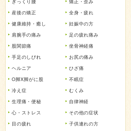
ぎっくり腰
矯正・歪み
産後の矯正
全身・疲れ
健康維持・癒し
妊娠中の方
肩腕手の痛み
足の疲れ痛み
股関節痛
坐骨神経痛
手足のしびれ
お尻の痛み
ヘルニア
ひざ痛
O脚X脚がに股
不眠症
冷え症
むくみ
生理痛・便秘
自律神経
心・ストレス
その他の症状
目の疲れ
子供連れの方