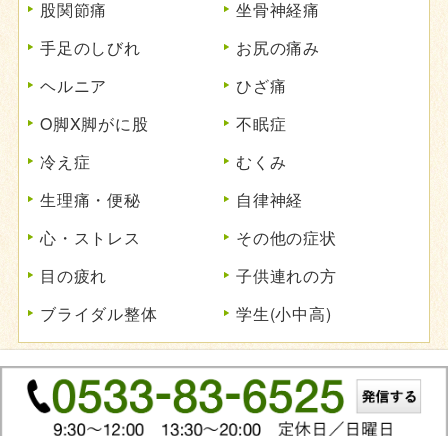
股関節痛
坐骨神経痛
手足のしびれ
お尻の痛み
ヘルニア
ひざ痛
O脚X脚がに股
不眠症
冷え症
むくみ
生理痛・便秘
自律神経
心・ストレス
その他の症状
目の疲れ
子供連れの方
ブライダル整体
学生(小中高)
Copyright © 2022 豊川整体 All Rights Reserved.